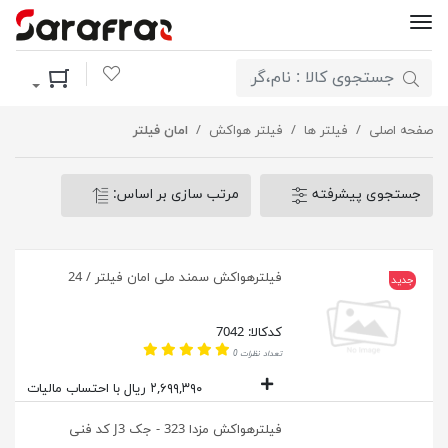
لیست مورد علاقه
سبد خرید
صفحه اصلی
فیلتر ها
فیلتر هواکش
امان فیلتر
جستجوی پیشرفته
مرتب سازی بر اساس:
فیلترهواکش سمند ملی امان فیلتر / 24
جدید
کدکالا: 7042
تعداد نظرات 0
۲,۶۹۹,۳۹۰ ریال با احتساب مالیات
فیلترهواکش مزدا 323 - جک J3 کد فنی