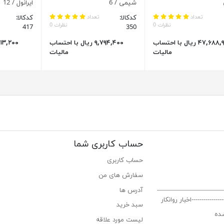
شیمی / 6
ایرانول / 12
تعداد
کدکالا:
تعداد
کدکالا:
نظرات 0
نظرات 0
417
350
۴۷,۶۸۸,۹۶۰ ریال با احتساب
۹,۷۹۴,۴۰۰ ریال با احتساب
مالیات
مالیات
حساب کاربری شما
حساب کاربری
سفارش های من‎
----------------------------
آدرس ها
-----------------اخبار روانکار
سبد خرید
ده
لیست مورد علاقه