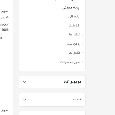
پایه معدنی
(۸)
پایه آلی
(۴)
شیمی / 
کدکالا:
گازوئیل
(۰)
4066
فیلتر ها
(۱۸۸)
روغن ترمز
(۸)
مکمل ها
(۱۱)
سایر محصولات
(۲۷)
موجودی کالا
قیمت