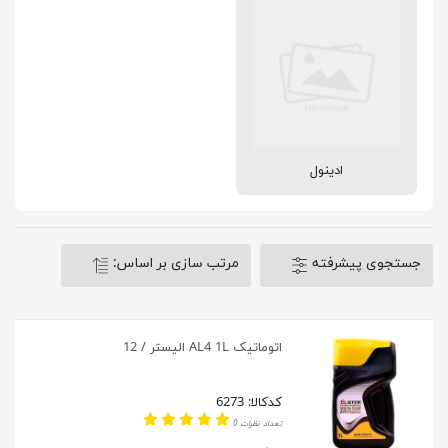
ادینول
جستجوی پیشرفته
مرتب سازی بر اساس:
اتوماتیک AL4 1L الیستر / 12
کدکالا: 6273
تعداد نظرات 0