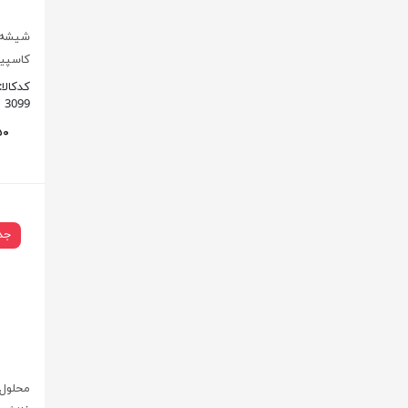
کاسپین
کدکالا:
3099
جد
محلول 