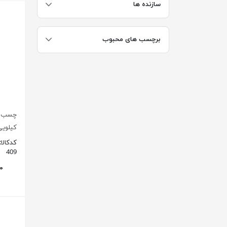
سازنده ها
برچسب های محبوب
کیلویی
کدکالا:
409