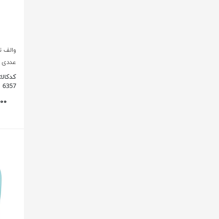
عددی )
کدکالا:
6357