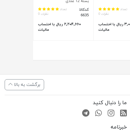
بسته 12 عددی
تعداد
کدکالا:
تعداد
نظرات 0
نظرات 0
6635
۳,۰۹۹,۲۵۰ ریال با احتساب
۲,۲۰۴,۶۶۰ ریال با احتساب
مالیات
مالیات
برگشت به بالا
ما را دنبال کنید
RSS
صفحه اینستاگرام
کانال تلگرام
تماس با واتس اپ
خبرنامه