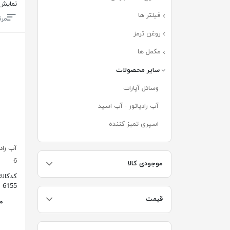
نمایش
فیلتر ها
(۱۸۸)
مرت
روغن ترمز
(۸)
مکمل ها
(۱۱)
سایر محصولات
(۲۷)
وسائل آپارات
(۱۳)
آب رادیاتور - آب اسید
(۶)
اسپری تمیز کننده
(۶)
6
موجودی کالا
کدکالا:
6155
قیمت