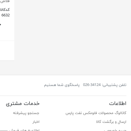
فلاش ) WPI بسته 14
کدکالا:
6632
تلفن پشتیبانی: 34124-026
پاسخگوی شما هستیم
اطلاعات
خدمات مشتری
کاتالوگ محصولات فلومکس نفت پارس
جستجو پیشرفته
ارسال و برگشت کالا
اخبار
حریم خصوصی
اطلاعیه های فروش ------------