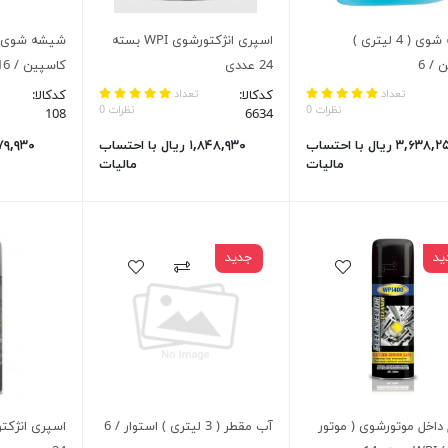
شیشه شوی ( 4 لیتری )
اسپری انژکتورشوی WPI بسته
 / 6
24 عددی
کاسپین / 16
تعداد
کدکالا:
تعداد
کدکالا:
نظرات 0
نظرات 0
108
6634
۳,۶۳۸,۲۵۰ ریال با احتساب
۱,۸۴۸,۹۳۰ ریال با احتساب
مالیات
مالیات
ید
جدید
داخل موتورشوی ( موتور
آب مقطر ( 3 لیتری ) استوار / 6
اسپری انژکت