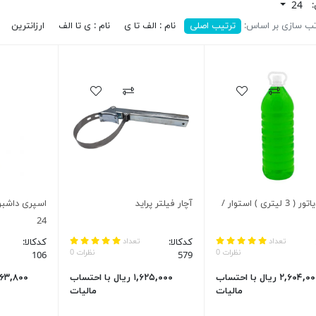
:
24
ب سازی بر اساس:
ترتیب اصلی
نام : الف تا ی
نام : ی تا الف
ارزانترین
آب رادیاتور ( 3 لیتری ) استوار /
آچار فیلتر پراید
اسپری داشبور
24
تعداد
کدکالا:
تعداد
کدکالا:
نظرات 0
نظرات 0
106
579
۲,۶۰۴,۰۰۰ ریال با احتساب
۱,۶۲۵,۰۰۰ ریال با احتساب
مالیات
مالیات