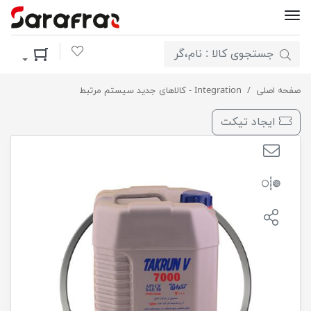
لیست مورد علاقه
سبد خرید
صفحه اصلی
Integration - کالاهای جدید سیستم مرتبط
روغن موتور دیزلی تکران ویژه CF50 20L تابکم بهران
ایجاد تیکت