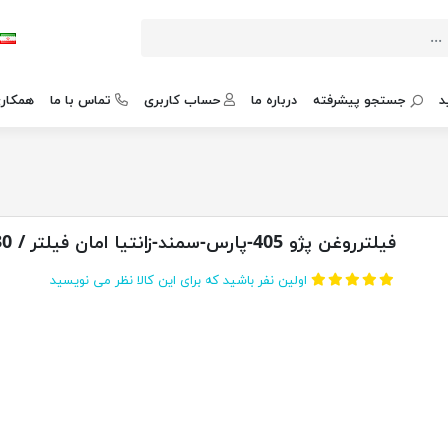
د
جستجو پیشرفته
درباره ما
حساب کاربری
تماس با ما
همکاری
فیلترروغن پژو 405-پارس-سمند-زانتیا امان فیلتر / 30
اولین نفر باشید که برای این کالا نظر می نویسید