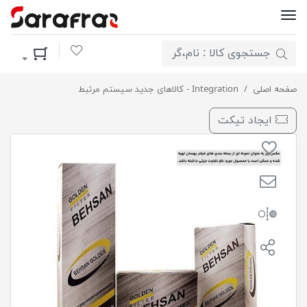
لیست مورد علاقه
سبد خرید
صفحه اصلی
فیلترهواکش بسترن B30 بهسان
Integration - کالاهای جدید سیستم مرتبط
ایجاد تیکت