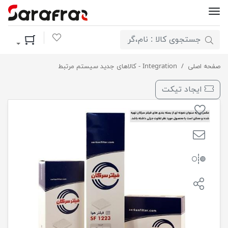
لیست مورد علاقه
سبد خرید
صفحه اصلی
فیلترهواکش وراکروز IX55 سرکان 1413
Integration - کالاهای جدید سیستم مرتبط
ایجاد تیکت