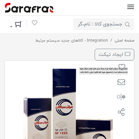
لیست مورد علاقه
سبد خرید
صفحه اصلی
فیلترهواکش پژو206سرکان 974 / 12
Integration - کالاهای جدید سیستم مرتبط
ایجاد تیکت