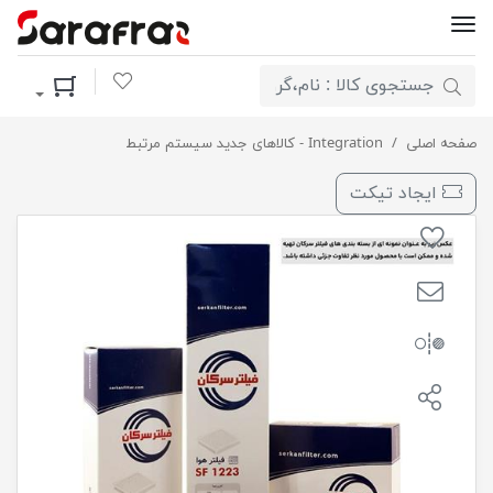
لیست مورد علاقه
سبد خرید
صفحه اصلی
فیلترهواکش پژو405( 2000 ) سرکان908-20
Integration - کالاهای جدید سیستم مرتبط
ایجاد تیکت