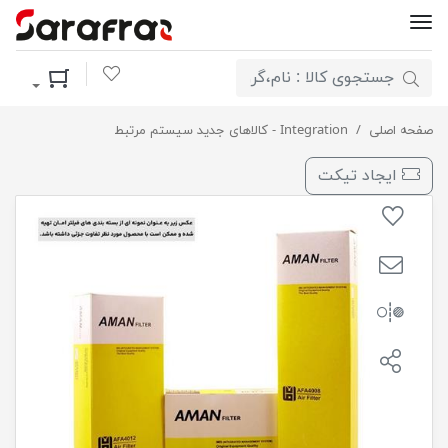
لیست مورد علاقه
سبد خرید
صفحه اصلی
فیلترهواکش ویتارا 2400 امان فیلتر / 20
Integration - کالاهای جدید سیستم مرتبط
ایجاد تیکت