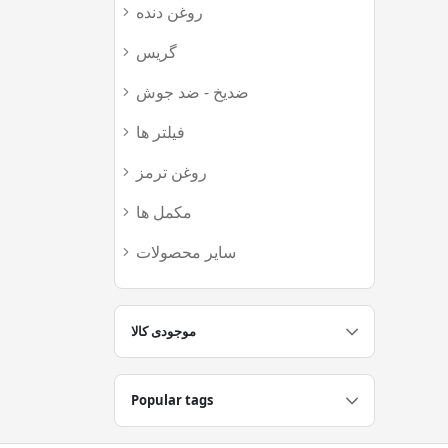
روغن دنده
(52)
گریس
(37)
ضدیخ - ضد جوش
(15)
فیلتر ها
(188)
روغن ترمز
(8)
مکمل ها
(11)
سایر محصولات
(27)
موجودی کالا
Popular tags