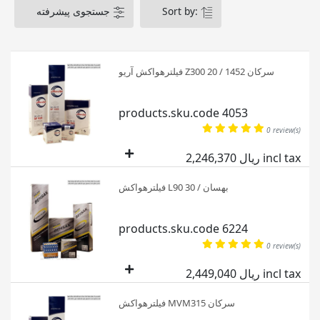
جستجوی پیشرفته
Sort by:
فیلترهواکش آریو Z300 سرکان 1452 / 20
products.sku.code 4053
0 review(s)
2,246,370 ریال incl tax
فیلترهواکش L90 بهسان / 30
products.sku.code 6224
0 review(s)
2,449,040 ریال incl tax
فیلترهواکش MVM315 سرکان