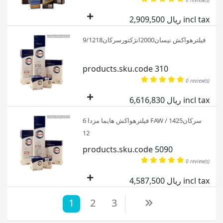
0 review(s)
2,909,500 ریال incl tax
فیلترهواکش نیسان2000انژکتورسرکان9/1218
products.sku.code 310
0 review(s)
6,616,830 ریال incl tax
فیلترهواکش هایما مزدا 6 FAW سرکان1425 /
12
products.sku.code 5090
0 review(s)
4,587,500 ریال incl tax
1
2
3
Next