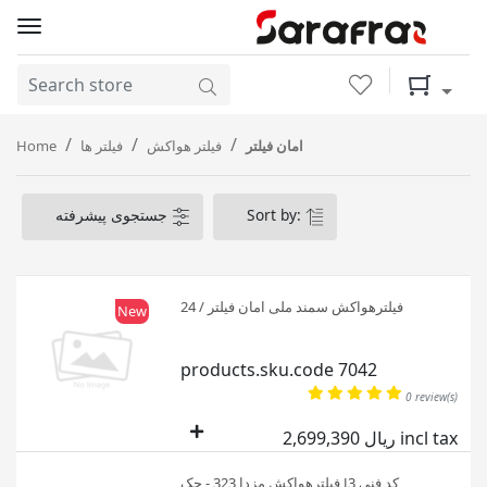
Wishlist
Shopping 
Home
فیلتر ها
فیلتر هواکش
امان فیلتر
جستجوی پیشرفته
Sort by:
فیلترهواکش سمند ملی امان فیلتر / 24
New
products.sku.code 7042
0 review(s)
2,699,390 ریال incl tax
فیلترهواکش مزدا 323 - جک J3 کد فنی