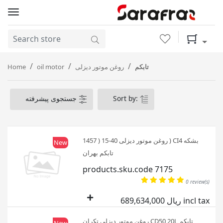
Wishlist
Shopping 
Home
oil motor
روغن موتور دیزلی
تابکم
جستجوی پیشرفته
Sort by:
روغن موتور دیزلی 40-15 ( 1457 ) CI4 بشکه
New
تابکم بهران
products.sku.code 7175
0 review(s)
689,634,000 ریال incl tax
روغن موتور دیزلی تکران CD50 20L تابکم