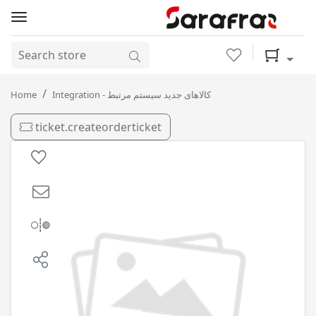
Wishlist
Shopping 
روغن دیزلی CD / GI4 20-50 10L پونته میلانو
Home
Integration - کالاهای جدید سیستم مرتبط
ticket.createorderticket