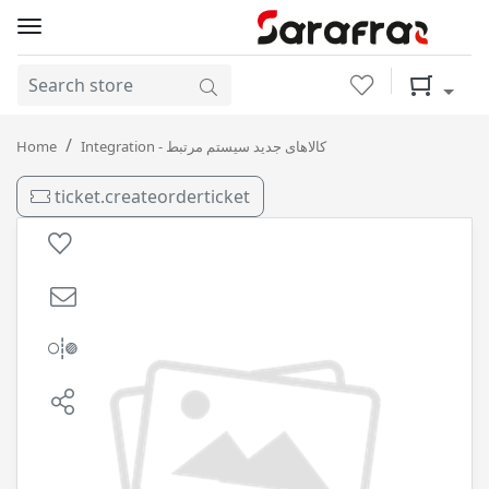
Wishlist
Shopping 
روغن گیربکس اتوماتیک پترولکس AL4 1L سمن شیمی / 12
Home
Integration - کالاهای جدید سیستم مرتبط
ticket.createorderticket