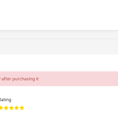
 after purchasing it
Rating