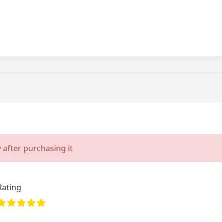
 after purchasing it
Rating