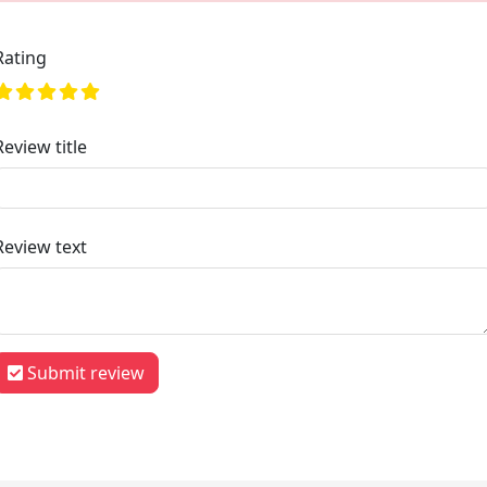
Rating
Review title
Review text
Submit review