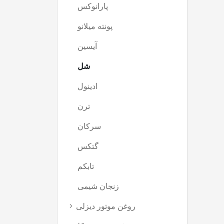
پارانوکس
(8)
پونته میلانو
(20)
آیسین
(13)
شل
(0)
ادینول
(2)
ترن
(4)
سرکان
(1)
گتکس
(6)
تابکم
(4)
زنجان شیمی
(9)
روغن موتور دیزلی
(53)